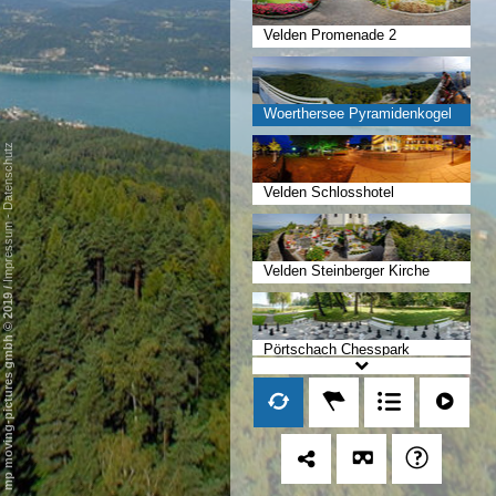
Velden Promenade 2
Woerthersee Pyramidenkogel
Datenschutz
Velden Schlosshotel
-
Impressum
Velden Steinberger Kirche
/
mp moving-pictures gmbh © 2019
Pörtschach Chesspark
Pörtschach Freizeitpark