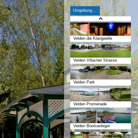
Umgebung ...
Velden die Klangwelle
Velden Villacher Strasse
Velden Park
Velden Promenade
Velden Bootsanleger