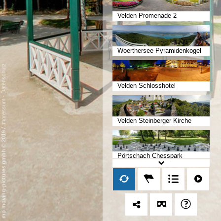
Velden Promenade 2
Woerthersee Pyramidenkogel
Datenschutz
Velden Schlosshotel
-
Impressum
Velden Steinberger Kirche
/
mp moving-pictures gmbh © 2019
Pörtschach Chesspark
Pörtschach Freizeitpark