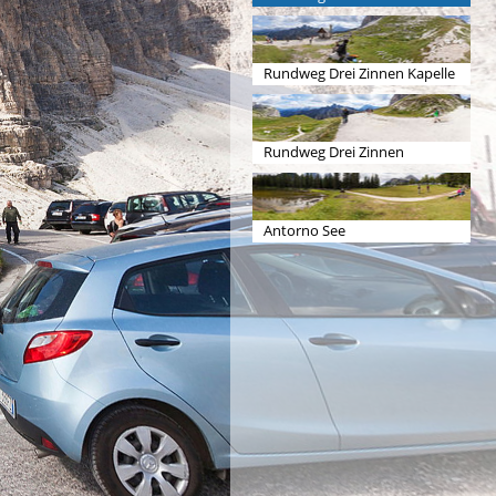
Rundweg Drei Zinnen Kapelle
Rundweg Drei Zinnen
Antorno See