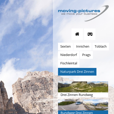
Sexten
Innichen
Toblach
Niederdorf
Prags
Fischleintal
Naturpark Drei Zinnen
Drei Zinnen Rundweg
Rundweg Drei Zinnen