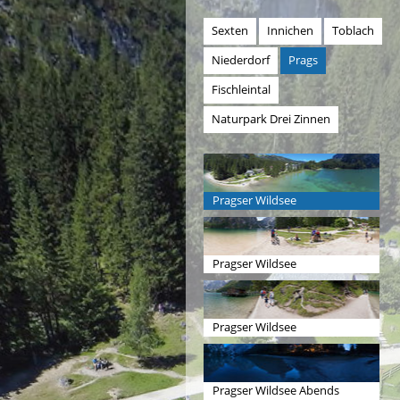
Sexten
Innichen
Toblach
Niederdorf
Prags
Fischleintal
Naturpark Drei Zinnen
Pragser Wildsee
Pragser Wildsee
Pragser Wildsee
Pragser Wildsee Abends