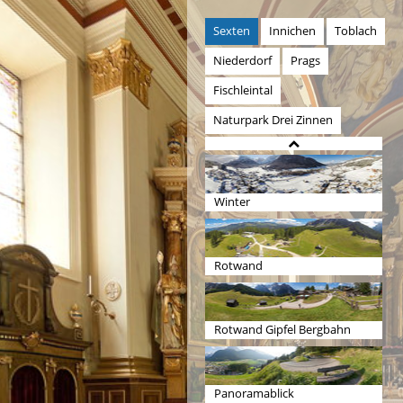
Sexten
Innichen
Toblach
Niederdorf
Prags
Fischleintal
Naturpark Drei Zinnen
Winter
Rotwand
Rotwand Gipfel Bergbahn
Panoramablick