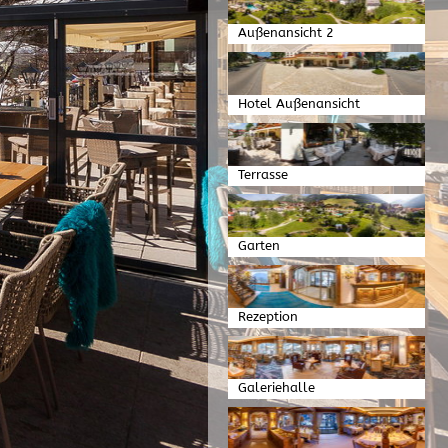
Außenansicht 2
Hotel Außenansicht
Terrasse
Garten
Rezeption
Galeriehalle