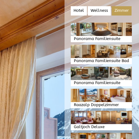
Hotel
Wellness
Zimmer
Panorama Familiensuite
Schlafen
Panorama Familiensuite Bad
und Wohnen
Panorama Familiensuite
Garten
Raazalp Doppelzimmer
Galtjoch Deluxe
Doppelzimmer