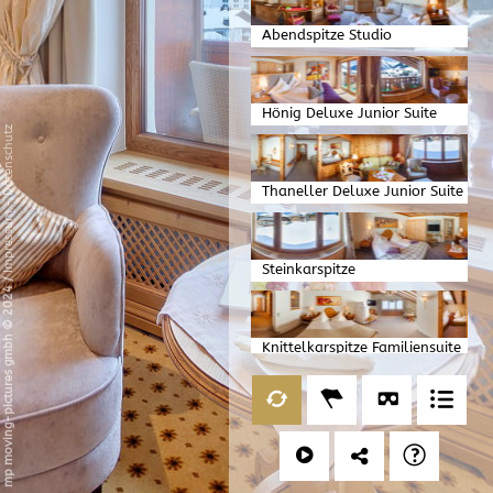
Abendspitze Studio
Hönig Deluxe Junior Suite
Datenschutz
Thaneller Deluxe Junior Suite
-
Impressum
Steinkarspitze
/
Familienappartment
mp moving-pictures gmbh © 2024
Knittelkarspitze Familiensuite
Loreakopf Suite