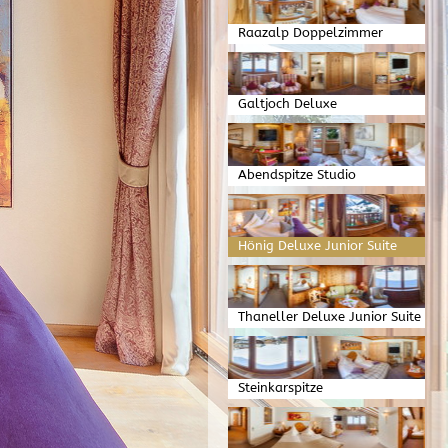
Raazalp Doppelzimmer
Galtjoch Deluxe
Doppelzimmer
Abendspitze Studio
Hönig Deluxe Junior Suite
Thaneller Deluxe Junior Suite
Steinkarspitze
Familienappartment