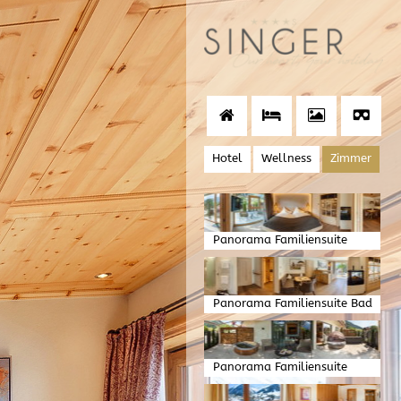
Hotel
Wellness
Zimmer
Panorama Familiensuite
Schlafen
Panorama Familiensuite Bad
und Wohnen
Panorama Familiensuite
Garten