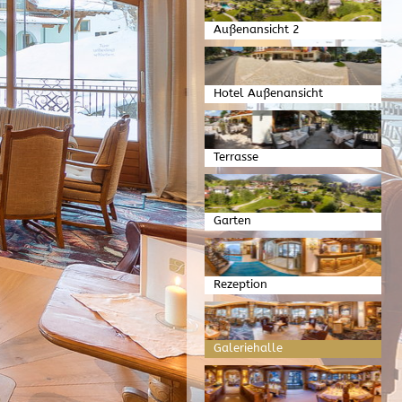
Außenansicht 2
Hotel Außenansicht
Terrasse
Garten
Rezeption
Galeriehalle