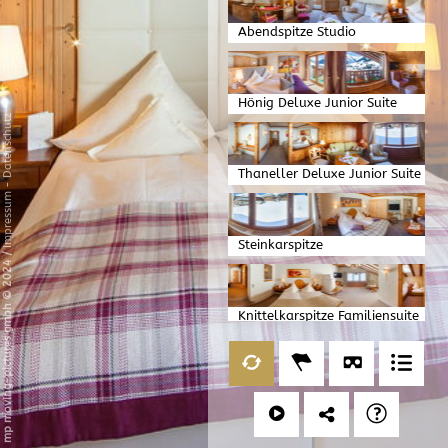
Abendspitze Studio
Hönig Deluxe Junior Suite
Datenschutz
Thaneller Deluxe Junior Suite
-
Impressum
Steinkarspitze
/
Familienappartment
mp moving-pictures gmbh © 2024
Knittelkarspitze Familiensuite
Loreakopf Suite