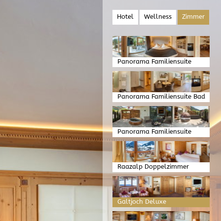
Hotel
Wellness
Zimmer
Panorama Familiensuite
Schlafen
Panorama Familiensuite Bad
und Wohnen
Panorama Familiensuite
Garten
Raazalp Doppelzimmer
Galtjoch Deluxe
Doppelzimmer