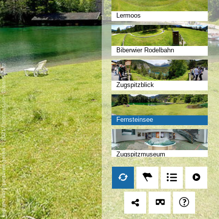
Lermoos
Biberwier Rodelbahn
Datenschutz
Zugspitzblick
-
Impressum
Fernsteinsee
/
mp moving-pictures gmbh © 2021
Zugspitzmuseum
Ehrenberg Schlosskopf