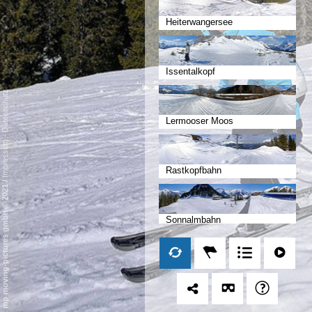
Heiterwangersee
Issentalkopf
Datenschutz
Lermooser Moos
-
Impressum
Rastkopfbahn
/
mp moving-pictures gmbh © 2021
Sonnalmbahn
Marienberg Bahn