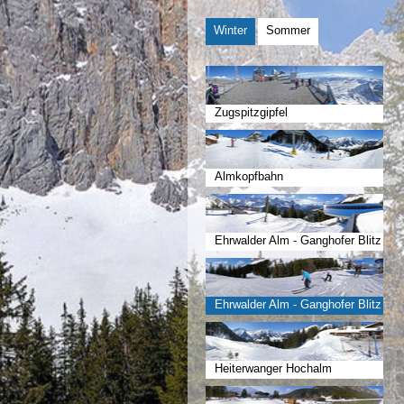
Winter
Sommer
Zugspitzgipfel
Almkopfbahn
Ehrwalder Alm - Ganghofer Blitz
Ehrwalder Alm - Ganghofer Blitz
Heiterwanger Hochalm