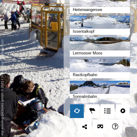
Heiterwangersee
Issentalkopf
Datenschutz
Lermooser Moos
-
Impressum
Rastkopfbahn
/
mp moving-pictures gmbh © 2021
Sonnalmbahn
Marienberg Bahn