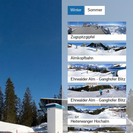
Winter
Sommer
Zugspitzgipfel
Almkopfbahn
Ehrwalder Alm - Ganghofer Blitz
Ehrwalder Alm - Ganghofer Blitz
Heiterwanger Hochalm