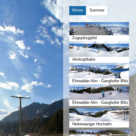
Winter
Sommer
Zugspitzgipfel
Almkopfbahn
Ehrwalder Alm - Ganghofer Blitz
Ehrwalder Alm - Ganghofer Blitz
Heiterwanger Hochalm