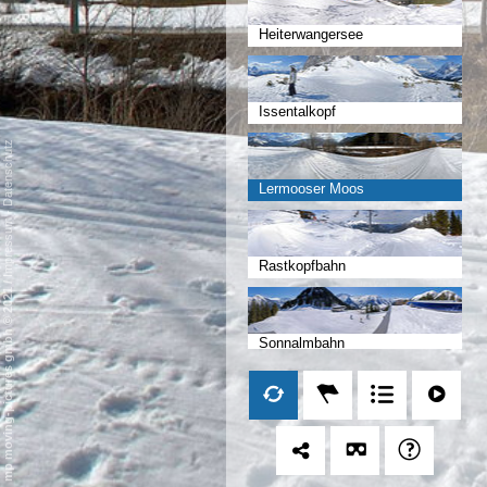
Heiterwangersee
Issentalkopf
Datenschutz
Lermooser Moos
-
Impressum
Rastkopfbahn
/
mp moving-pictures gmbh © 2021
Sonnalmbahn
Marienberg Bahn