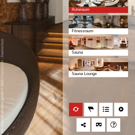
Ruheraum
Fitnessraum
Datenschutz
Sauna
-
Impressum
Sauna Lounge
/
mp moving-pictures gmbh © 2023