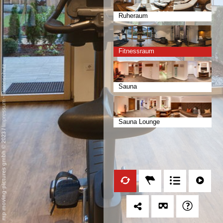
Ruheraum
Fitnessraum
Datenschutz
Sauna
-
Impressum
Sauna Lounge
/
mp moving-pictures gmbh © 2023