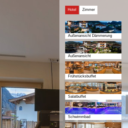
Hotel
Zimmer
Außenansicht Dämmerung
Außenansicht
Frühstücksbuffet
Salatbuffet
Schwimmbad