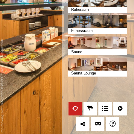
Ruheraum
Fitnessraum
Datenschutz
Sauna
-
Impressum
Sauna Lounge
/
mp moving-pictures gmbh © 2023