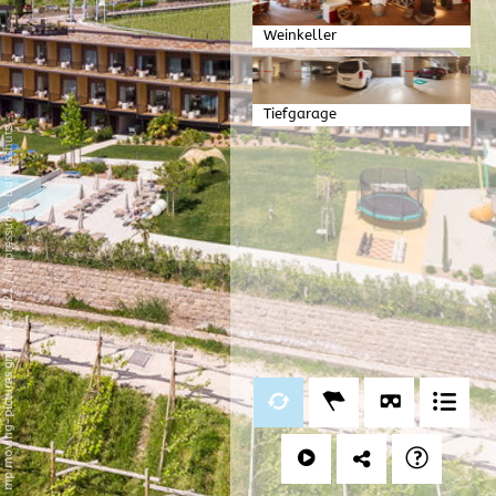
Weinkeller
Tiefgarage
Datenschutz
-
Impressum
/
mp moving-pictures gmbh © 2021