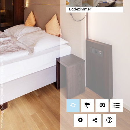
Badezimmer
Datenschutz
-
Impressum
/
mp moving-pictures gmbh © 2021