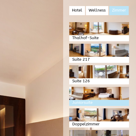
Hotel
Wellness
Zimmer
Thalhof-Suite
Suite 217
Suite 126
Juniorsuite
Doppelzimmer