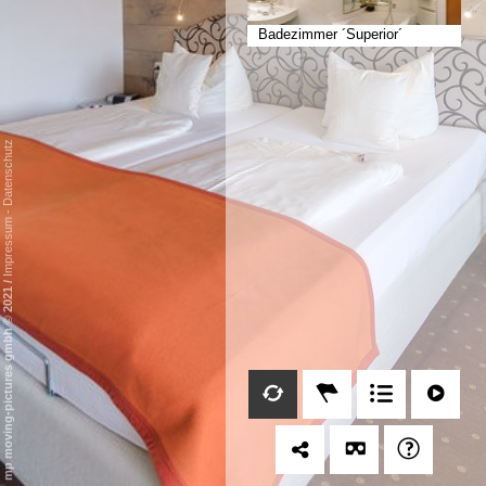
Badezimmer ´Superior´
Datenschutz
-
Impressum
/
mp moving-pictures gmbh © 2021