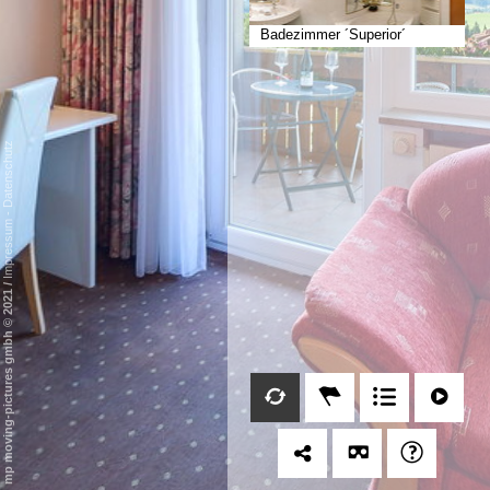
Badezimmer ´Superior´
Datenschutz
-
Impressum
/
mp moving-pictures gmbh © 2021