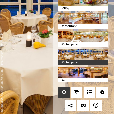
Lobby
Restaurant
Datenschutz
Wintergarten
-
Impressum
Wintergarten
/
mp moving-pictures gmbh © 2021
Bar
Bar Lounge