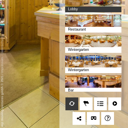
Lobby
Restaurant
Datenschutz
Wintergarten
-
Impressum
Wintergarten
/
mp moving-pictures gmbh © 2021
Bar
Bar Lounge