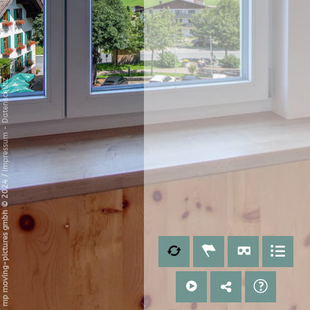
Datenschutz
-
Impressum
/
mp moving-pictures gmbh © 2024