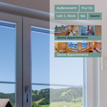
Außenansicht
Flur EG
Lain 1. Stock
Val
Sauna
Sauna Appartements
Sauna Appartements