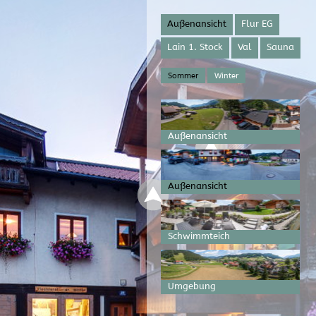
Außenansicht
Flur EG
Lain 1. Stock
Val
Sauna
Sommer
Winter
Außenansicht
Außenansicht
Schwimmteich
Umgebung