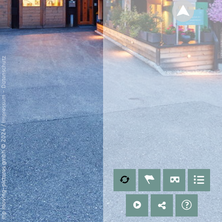
Datenschutz
-
Impressum
/
mp moving-pictures gmbh © 2024