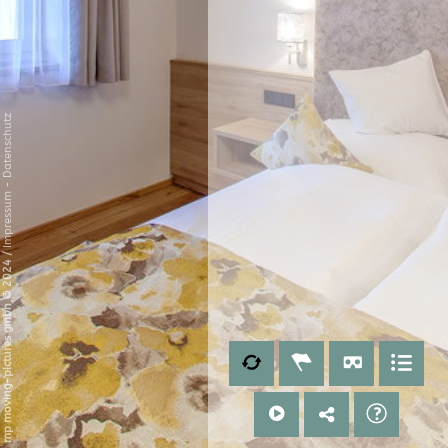
Datenschutz
-
Impressum
/
mp moving-pictures gmbh © 2024