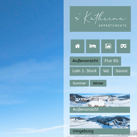
Außenansicht
Flur EG
Lain 1. Stock
Val
Sauna
Sommer
Winter
Außenansicht
Umgebung