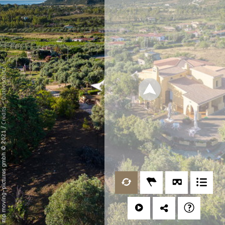
Datenschutz
-
Credits
/
mp moving-pictures gmbh © 2021