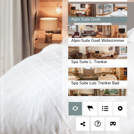
luxe Badezimmer
Alpin Suite Gsell
Datenschutz
Alpin-Suite Gsell Wohnzimmer
-
Spa Suite L. Trenker
Impressum
Infrarotkabine
/
mp moving-pictures gmbh © 2024
Spa Suite Luis Trenker Bad
Alpin-Suite Schusterspitze
Wellness-Suite Bergalm