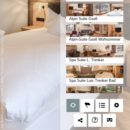
luxe Badezimmer
Alpin Suite Gsell
Datenschutz
Alpin-Suite Gsell Wohnzimmer
-
Spa Suite L. Trenker
Impressum
Infrarotkabine
/
mp moving-pictures gmbh © 2024
Spa Suite Luis Trenker Bad
Alpin-Suite Schusterspitze
Wellness-Suite Bergalm