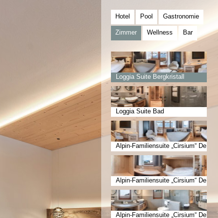
Hotel
Pool
Gastronomie
Zimmer
Wellness
Bar
Loggia Suite Bergkristall
Loggia Suite Bad
Alpin-Familiensuite „Cirsium“ De
luxe Erwachsenenzimmer
Alpin-Familiensuite „Cirsium“ De
luxe Kinderzimmer
Alpin-Familiensuite „Cirsium“ De