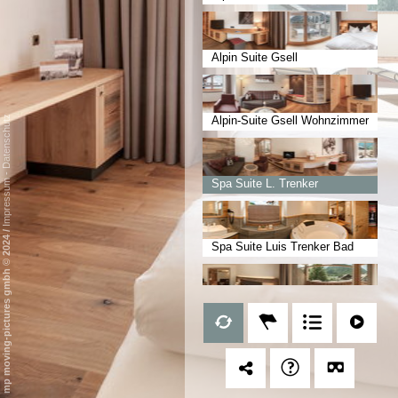
luxe Badezimmer
Alpin Suite Gsell
Datenschutz
Alpin-Suite Gsell Wohnzimmer
-
Spa Suite L. Trenker
Impressum
Infrarotkabine
/
mp moving-pictures gmbh © 2024
Spa Suite Luis Trenker Bad
Alpin-Suite Schusterspitze
Wellness-Suite Bergalm