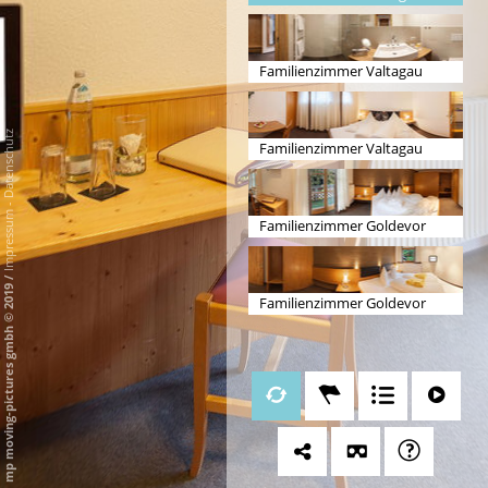
Familienzimmer Valtagau
Badezimmer
Datenschutz
Familienzimmer Valtagau
-
Impressum
Familienzimmer Goldevor
Eltern
/
mp moving-pictures gmbh © 2019
Familienzimmer Goldevor
Kinder