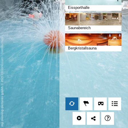
Eissporthalle
Saunabereich
Datenschutz
Bergkristallsauna
-
Impressum
/
mp moving-pictures gmbh © 2021