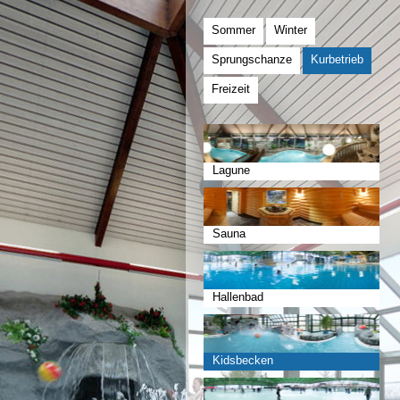
Sommer
Winter
Sprungschanze
Kurbetrieb
Freizeit
Lagune
Sauna
Hallenbad
Kidsbecken