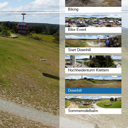
Biking
Bike Event
Start Downhill
Hochheidenturm Klettern
Downhill
Sommerrodelbahn