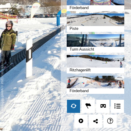
Förderband
Piste
Datenschutz
Turm Aussicht
-
Impressum
Ritzhagenlift
/
mp moving-pictures gmbh © 2021
Förderband
Sonnenlift Flutlicht