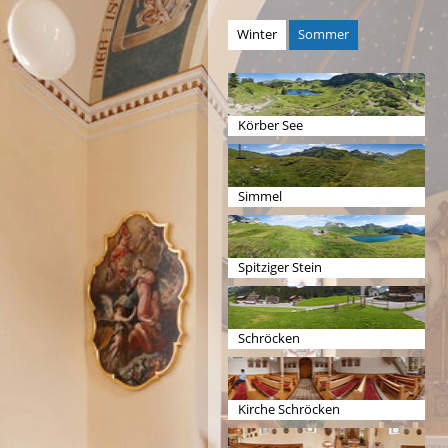
Winter
Sommer
Körber See
Simmel
Spitziger Stein
Schröcken
Kirche Schröcken