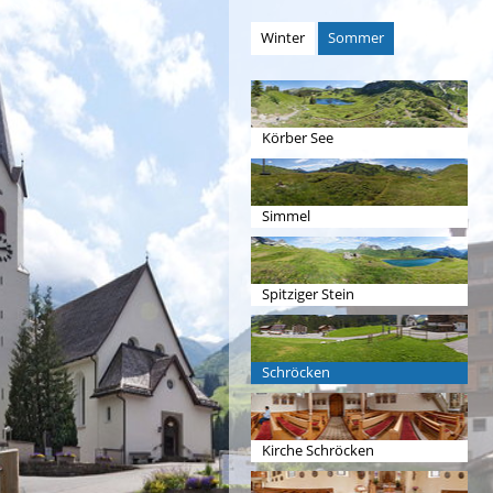
Winter
Sommer
Körber See
Simmel
Spitziger Stein
Schröcken
Kirche Schröcken