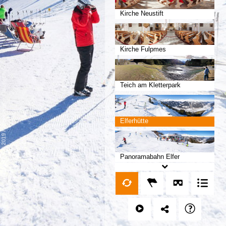
Kirche Neustift
Kirche Fulpmes
Datenschutz
Teich am Kletterpark
-
Impressum
Elferhütte
/
mp moving-pictures gmbh © 2019
Panoramabahn Elfer