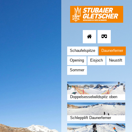
Schaufelspitze
Daunerferner
Opening
Eisjoch
Neustift
Sommer
Doppelsesselwildspitz oben
Schlepplift Daunerferner