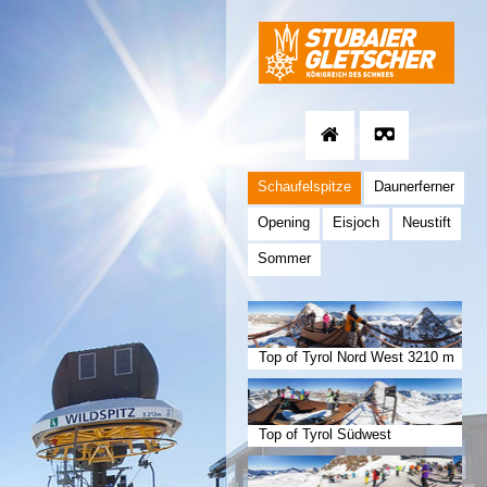
Schaufelspitze
Daunerferner
Opening
Eisjoch
Neustift
Sommer
Top of Tyrol Nord West 3210 m
Top of Tyrol Südwest