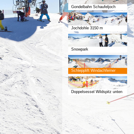
Gondelbahn Schaufeljoch
Jochdohle 3150 m
Snowpark
Schlepplift Windachferner
Doppelsessel Wildspitz unten