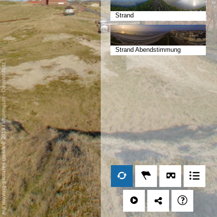
Strand
Strand Abendstimmung
Datenschutz
-
Impressum
/
mp moving-pictures gmbh © 2019