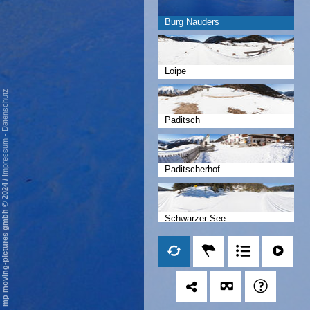
Burg Nauders
Loipe
Datenschutz
Paditsch
-
Impressum
Paditscherhof
/
mp moving-pictures gmbh © 2024
Schwarzer See