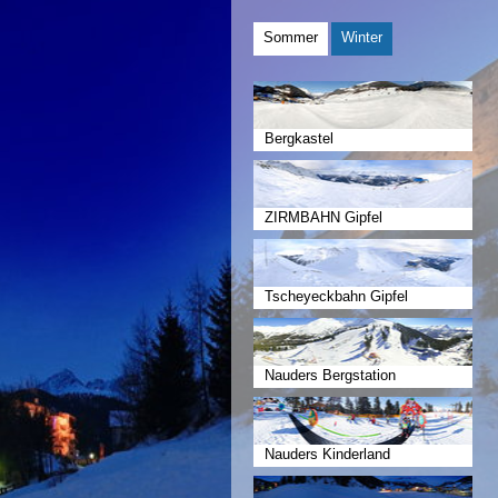
Sommer
Winter
Bergkastel
ZIRMBAHN Gipfel
Tscheyeckbahn Gipfel
Nauders Bergstation
Nauders Kinderland