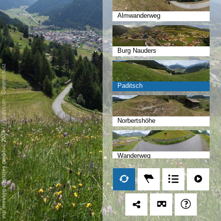
Almwanderweg
Burg Nauders
Datenschutz
Paditsch
-
Impressum
Norbertshöhe
/
mp moving-pictures gmbh © 2024
Wanderweg