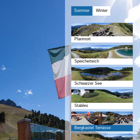
Sommer
Winter
Planmort
Speicherteich
Schwarzer See
Stables
Bergkastel Terrasse