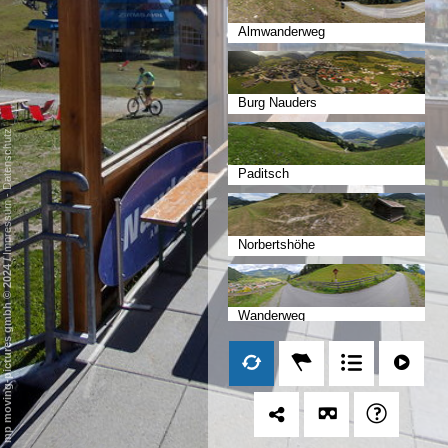
Almwanderweg
Burg Nauders
Datenschutz
Paditsch
-
Impressum
Norbertshöhe
/
mp moving-pictures gmbh © 2024
Wanderweg