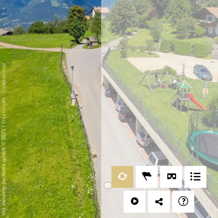
Datenschutz
-
Impressum
/
mp moving-pictures gmbh © 2021