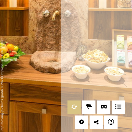
Datenschutz
-
Impressum
/
mp moving-pictures gmbh © 2021