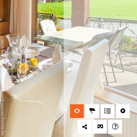
Datenschutz
-
Impressum
/
mp moving-pictures gmbh © 2020