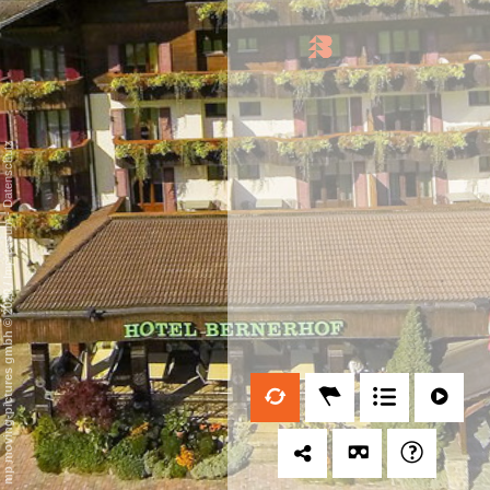
Datenschutz
-
Impressum
/
mp moving-pictures gmbh © 2020