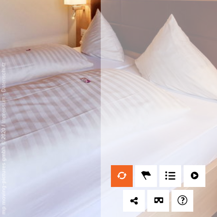
Datenschutz
-
Impressum
/
mp moving-pictures gmbh © 2020