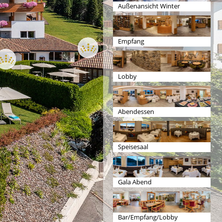
Außenansicht Winter
Empfang
Lobby
Abendessen
Speisesaal
Gala Abend
Bar/Empfang/Lobby